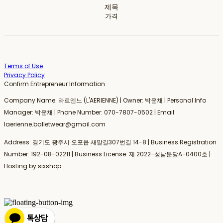
제목
가격
Terms of Use
Privacy Policy
Confirm Entrepreneur Information
Company Name: 라르엔느 (L'AERIENNE) | Owner: 박윤채 | Personal Info
Manager: 박윤채 | Phone Number: 070-7807-0502 | Email:
laerienne.balletwear@gmail.com
Address: 경기도 광주시 오포읍 새말길307번길 14-8 | Business Registration
Number:
192-08-02211
| Business License:
제 2022-성남분당A-0400호
|
Hosting by sixshop